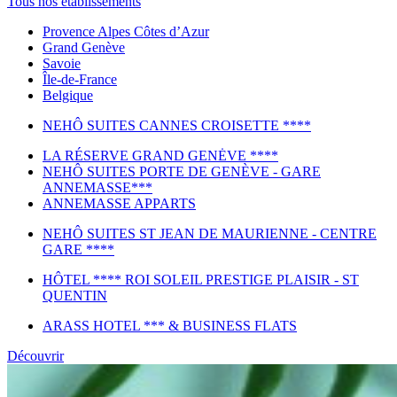
Tous nos établissements
Provence Alpes Côtes d’Azur
Grand Genève
Savoie
Île-de-France
Belgique
NEHÔ SUITES CANNES CROISETTE ****
LA RÉSERVE GRAND GENĖVE ****
NEHÔ SUITES PORTE DE GENÈVE - GARE
ANNEMASSE***
ANNEMASSE APPARTS
NEHÔ SUITES ST JEAN DE MAURIENNE - CENTRE
GARE ****
HÔTEL **** ROI SOLEIL PRESTIGE PLAISIR - ST
QUENTIN
ARASS HOTEL *** & BUSINESS FLATS
Découvrir