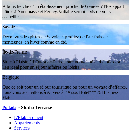
À la recherche d’un établissement proche de Genève ? Nos appart
hôtels à Annemasse et Ferney-Voltaire seront ravis de vous
accueillir.
Savoie
Découvrez les pistes de Savoie et profitez de l’air frais des
montagnes, en hiver comme en été.
Île-de-France
Situé à Plaisir, à l’Ouest de Paris, notre nouvel hôtel 4 étoiles est le
lieu idéal pour un séjour affaires ou loisirs.
Belgique
Que ce soit pour un séjour touristique ou pour un voyage d’affaires,
nous vous accueillons à Anvers à l’Arass Hotel*** & Business
Flats.
Portada
»
Studio Terrasse
L'Établissement
Appartements
Services