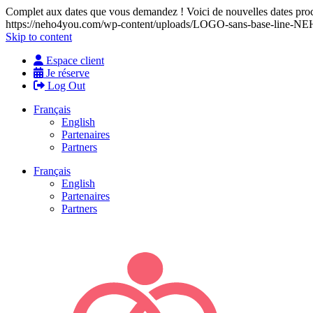
Complet aux dates que vous demandez ! Voici de nouvelles dates proch
https://neho4you.com/wp-content/uploads/LOGO-sans-base-line
Skip to content
Espace client
Je réserve
Log Out
Français
English
Partenaires
Partners
Français
English
Partenaires
Partners