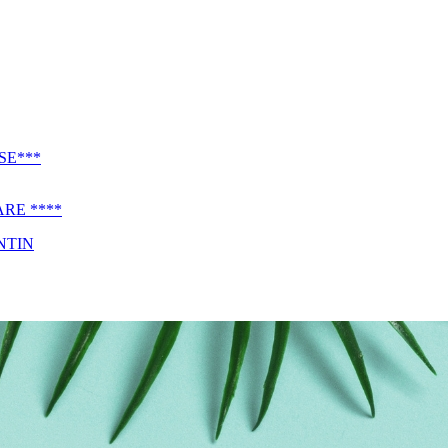
SE***
RE ****
NTIN