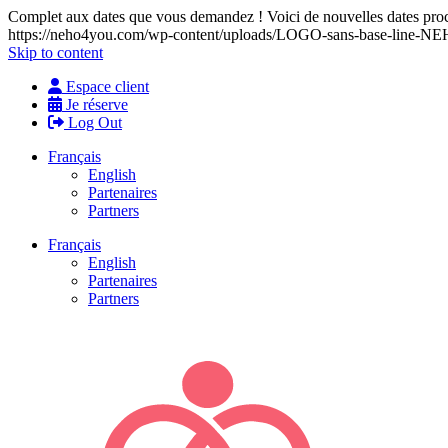
Complet aux dates que vous demandez ! Voici de nouvelles dates proch
https://neho4you.com/wp-content/uploads/LOGO-sans-base-line
Skip to content
Espace client
Je réserve
Log Out
Français
English
Partenaires
Partners
Français
English
Partenaires
Partners