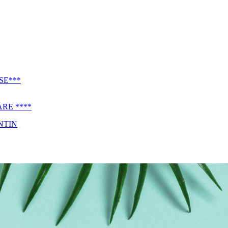
SE***
RE ****
NTIN