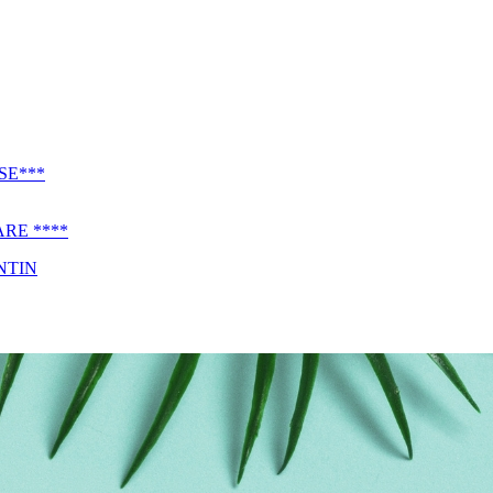
SE***
RE ****
NTIN