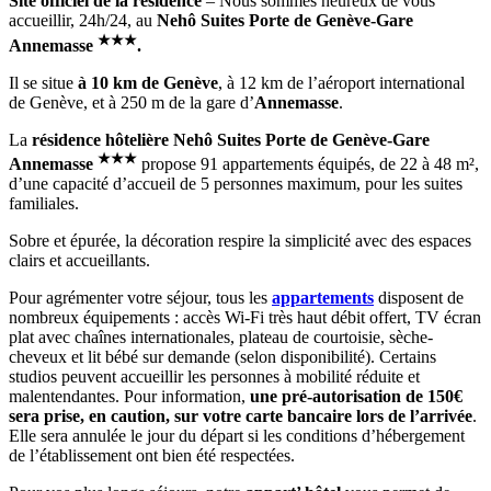
Site officiel de la résidence
– Nous sommes heureux de vous
accueillir, 24h/24, au
Nehô Suites Porte de Genève-Gare
★
★
★
Annemasse
.
Il se situe
à 10 km de Genève
, à 12 km de l’aéroport international
de Genève, et à 250 m de la gare d’
Annemasse
.
La
résidence hôtelière Nehô Suites Porte de Genève-Gare
★
★
★
Annemasse
propose 91 appartements équipés, de 22 à 48 m²,
d’une capacité d’accueil de 5 personnes maximum, pour les suites
familiales.
Sobre et épurée, la décoration respire la simplicité avec des espaces
clairs et accueillants.
Pour agrémenter votre séjour, tous les
appartements
disposent de
nombreux équipements : accès Wi-Fi très haut débit offert, TV écran
plat avec chaînes internationales, plateau de courtoisie, sèche-
cheveux et lit bébé sur demande (selon disponibilité). Certains
studios peuvent accueillir les personnes à mobilité réduite et
malentendantes. Pour information,
une pré-autorisation de 150€
sera prise, en caution, sur votre carte bancaire lors de l’arrivée
.
Elle sera annulée le jour du départ si les conditions d’hébergement
de l’établissement ont bien été respectées.