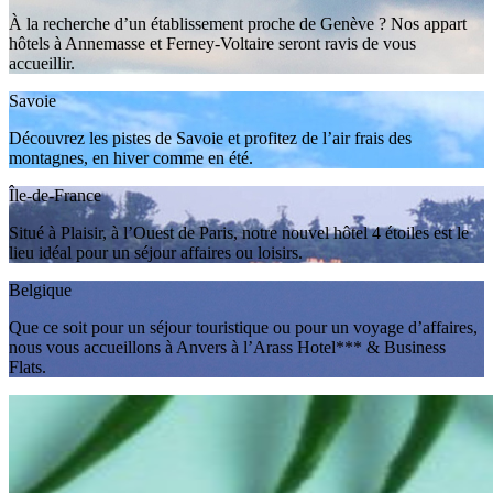
À la recherche d’un établissement proche de Genève ? Nos appart
hôtels à Annemasse et Ferney-Voltaire seront ravis de vous
accueillir.
Savoie
Découvrez les pistes de Savoie et profitez de l’air frais des
montagnes, en hiver comme en été.
Île-de-France
Situé à Plaisir, à l’Ouest de Paris, notre nouvel hôtel 4 étoiles est le
lieu idéal pour un séjour affaires ou loisirs.
Belgique
Que ce soit pour un séjour touristique ou pour un voyage d’affaires,
nous vous accueillons à Anvers à l’Arass Hotel*** & Business
Flats.