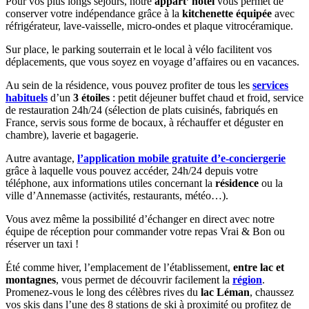
Pour vos plus longs séjours, notre
appart’ hôtel
vous permet de
conserver votre indépendance grâce à la
kitchenette équipée
avec
réfrigérateur, lave-vaisselle, micro-ondes et plaque vitrocéramique.
Sur place, le parking souterrain et le local à vélo facilitent vos
déplacements, que vous soyez en voyage d’affaires ou en vacances.
Au sein de la résidence, vous pouvez profiter de tous les
services
habituels
d’un
3 étoiles
: petit déjeuner buffet chaud et froid, service
de restauration 24h/24 (sélection de plats cuisinés, fabriqués en
France, servis sous forme de bocaux, à réchauffer et déguster en
chambre), laverie et bagagerie.
Autre avantage,
l’application mobile gratuite d’e-conciergerie
grâce à laquelle vous pouvez accéder, 24h/24 depuis votre
téléphone, aux informations utiles concernant la
résidence
ou la
ville d’Annemasse (activités, restaurants, météo…).
Vous avez même la possibilité d’échanger en direct avec notre
équipe de réception pour commander votre repas Vrai & Bon ou
réserver un taxi !
Été comme hiver, l’emplacement de l’établissement,
entre lac et
montagnes
, vous permet de découvrir facilement la
région
.
Promenez-vous le long des célèbres rives du
lac Léman
, chaussez
vos skis dans l’une des 8 stations de ski à proximité ou profitez de