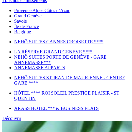
Tous nos établissements
Provence Alpes Côtes d’Azur
Grand Genève
Savoie
Île-de-France
Belgique
NEHÔ SUITES CANNES CROISETTE ****
LA RÉSERVE GRAND GENĖVE ****
NEHÔ SUITES PORTE DE GENÈVE - GARE
ANNEMASSE***
ANNEMASSE APPARTS
NEHÔ SUITES ST JEAN DE MAURIENNE - CENTRE
GARE ****
HÔTEL **** ROI SOLEIL PRESTIGE PLAISIR - ST
QUENTIN
ARASS HOTEL *** & BUSINESS FLATS
Découvrir