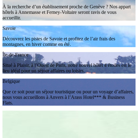
À la recherche d’un établissement proche de Genève ? Nos appart
hôtels à Annemasse et Ferney-Voltaire seront ravis de vous
accueillir.
Savoie
Découvrez les pistes de Savoie et profitez de l’air frais des
montagnes, en hiver comme en été.
Île-de-France
Situé à Plaisir, à l’Ouest de Paris, notre nouvel hôtel 4 étoiles est le
lieu idéal pour un séjour affaires ou loisirs.
Belgique
Que ce soit pour un séjour touristique ou pour un voyage d’affaires,
nous vous accueillons à Anvers à l’Arass Hotel*** & Business
Flats.