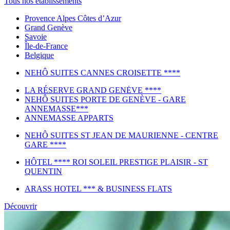
Tous nos établissements
Provence Alpes Côtes d’Azur
Grand Genève
Savoie
Île-de-France
Belgique
NEHÔ SUITES CANNES CROISETTE ****
LA RÉSERVE GRAND GENĖVE ****
NEHÔ SUITES PORTE DE GENÈVE - GARE
ANNEMASSE***
ANNEMASSE APPARTS
NEHÔ SUITES ST JEAN DE MAURIENNE - CENTRE
GARE ****
HÔTEL **** ROI SOLEIL PRESTIGE PLAISIR - ST
QUENTIN
ARASS HOTEL *** & BUSINESS FLATS
Découvrir