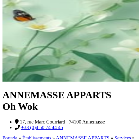
ANNEMASSE APPARTS
Oh Wok
17, rue Marc Courriard , 74100 Annemasse
+33 (0)4 50 74 44 45
Portada
»
Établissements
»
ANNEMASSE APPARTS
»
Services
»