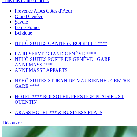
Tous nos établissements
Provence Alpes Côtes d’Azur
Grand Genève
Savoie
Île-de-France
Belgique
NEHÔ SUITES CANNES CROISETTE ****
LA RÉSERVE GRAND GENĖVE ****
NEHÔ SUITES PORTE DE GENÈVE - GARE
ANNEMASSE***
ANNEMASSE APPARTS
NEHÔ SUITES ST JEAN DE MAURIENNE - CENTRE
GARE ****
HÔTEL **** ROI SOLEIL PRESTIGE PLAISIR - ST
QUENTIN
ARASS HOTEL *** & BUSINESS FLATS
Découvrir