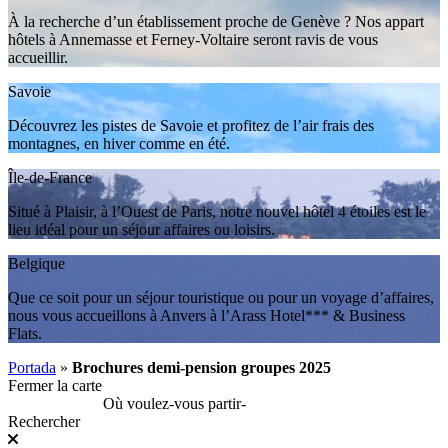
À la recherche d’un établissement proche de Genève ? Nos appart
hôtels à Annemasse et Ferney-Voltaire seront ravis de vous
accueillir.
Savoie
Découvrez les pistes de Savoie et profitez de l’air frais des
montagnes, en hiver comme en été.
Île-de-France
Situé à Plaisir, à l’Ouest de Paris, notre nouvel hôtel 4 étoiles est le
lieu idéal pour un séjour affaires ou loisirs.
Belgique
Que ce soit pour un séjour touristique ou pour un voyage d’affaires,
nous vous accueillons à Anvers à l’Arass Hotel*** & Business
Flats.
Portada
»
Brochures demi-pension groupes 2025
Fermer la carte
Où voulez-vous partir
-
Rechercher