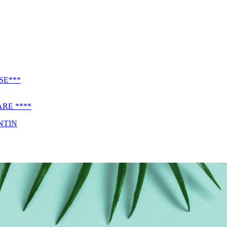
SE***
RE ****
NTIN