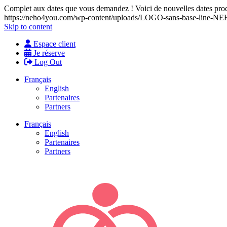
Complet aux dates que vous demandez ! Voici de nouvelles dates proch
https://neho4you.com/wp-content/uploads/LOGO-sans-base-line
Skip to content
Espace client
Je réserve
Log Out
Français
English
Partenaires
Partners
Français
English
Partenaires
Partners