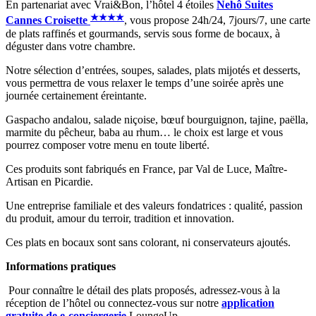
En partenariat avec Vrai&Bon, l’hôtel 4 étoiles
Nehô Suites
★
★
★
★
Cannes Croisette
, vous propose 24h/24, 7jours/7, une carte
de plats raffinés et gourmands, servis sous forme de bocaux, à
déguster dans votre chambre.
Notre sélection d’entrées, soupes, salades, plats mijotés et desserts,
vous permettra de vous relaxer le temps d’une soirée après une
journée certainement éreintante.
Gaspacho andalou, salade niçoise, bœuf bourguignon, tajine, paëlla,
marmite du pêcheur, baba au rhum… le choix est large et vous
pourrez composer votre menu en toute liberté.
Ces produits sont fabriqués en France, par Val de Luce, Maître-
Artisan en Picardie.
Une entreprise familiale et des valeurs fondatrices : qualité, passion
du produit, amour du terroir, tradition et innovation.
Ces plats en bocaux sont sans colorant, ni conservateurs ajoutés.
Informations pratiques
Pour connaître le détail des plats proposés, adressez-vous à la
réception de l’hôtel ou connectez-vous sur notre
application
gratuite de e-conciergerie
LoungeUp.