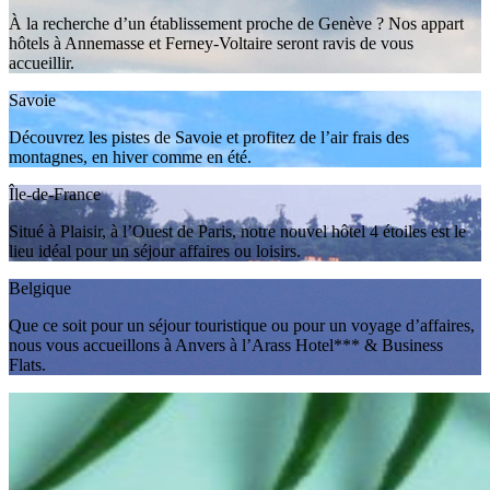
À la recherche d’un établissement proche de Genève ? Nos appart
hôtels à Annemasse et Ferney-Voltaire seront ravis de vous
accueillir.
Savoie
Découvrez les pistes de Savoie et profitez de l’air frais des
montagnes, en hiver comme en été.
Île-de-France
Situé à Plaisir, à l’Ouest de Paris, notre nouvel hôtel 4 étoiles est le
lieu idéal pour un séjour affaires ou loisirs.
Belgique
Que ce soit pour un séjour touristique ou pour un voyage d’affaires,
nous vous accueillons à Anvers à l’Arass Hotel*** & Business
Flats.