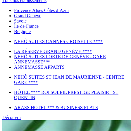
Tous nos établissements
Provence Alpes Côtes d’Azur
Grand Genève
Savoie
Île-de-France
Belgique
NEHÔ SUITES CANNES CROISETTE ****
LA RÉSERVE GRAND GENĖVE ****
NEHÔ SUITES PORTE DE GENÈVE - GARE
ANNEMASSE***
ANNEMASSE APPARTS
NEHÔ SUITES ST JEAN DE MAURIENNE - CENTRE
GARE ****
HÔTEL **** ROI SOLEIL PRESTIGE PLAISIR - ST
QUENTIN
ARASS HOTEL *** & BUSINESS FLATS
Découvrir