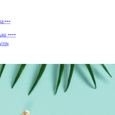
SE***
RE ****
NTIN