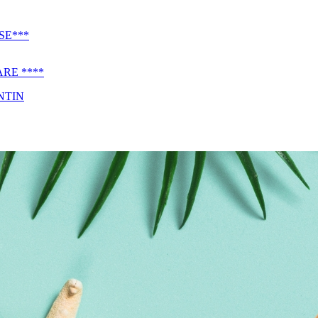
SE***
RE ****
NTIN