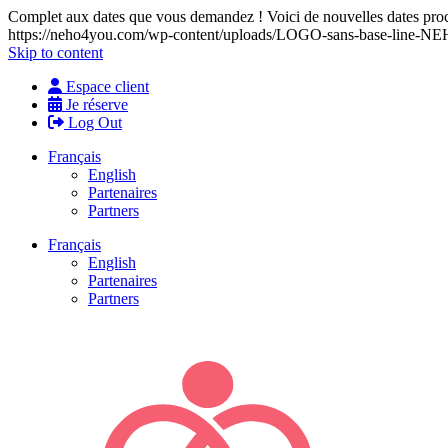
Complet aux dates que vous demandez ! Voici de nouvelles dates proch
https://neho4you.com/wp-content/uploads/LOGO-sans-base-line
Skip to content
Espace client
Je réserve
Log Out
Français
English
Partenaires
Partners
Français
English
Partenaires
Partners