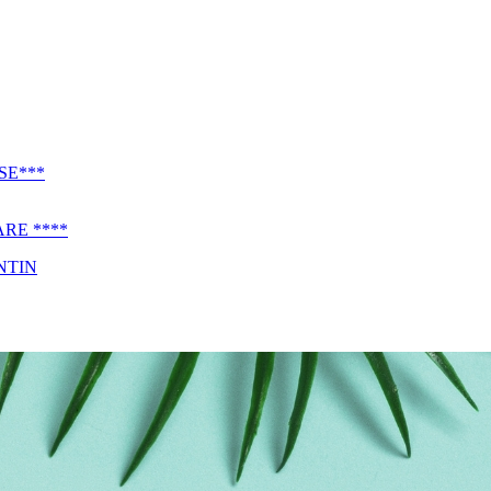
SE***
RE ****
NTIN