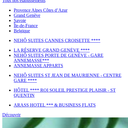
Tous nos établissements
Provence Alpes Côtes d’Azur
Grand Genève
Savoie
Île-de-France
Belgique
NEHÔ SUITES CANNES CROISETTE ****
LA RÉSERVE GRAND GENĖVE ****
NEHÔ SUITES PORTE DE GENÈVE - GARE
ANNEMASSE***
ANNEMASSE APPARTS
NEHÔ SUITES ST JEAN DE MAURIENNE - CENTRE
GARE ****
HÔTEL **** ROI SOLEIL PRESTIGE PLAISIR - ST
QUENTIN
ARASS HOTEL *** & BUSINESS FLATS
Découvrir