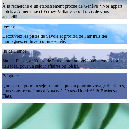
À la recherche d’un établissement proche de Genève ? Nos appart
hôtels à Annemasse et Ferney-Voltaire seront ravis de vous
accueillir.
Savoie
Découvrez les pistes de Savoie et profitez de l’air frais des
montagnes, en hiver comme en été.
Île-de-France
Situé à Plaisir, à l’Ouest de Paris, notre nouvel hôtel 4 étoiles est le
lieu idéal pour un séjour affaires ou loisirs.
Belgique
Que ce soit pour un séjour touristique ou pour un voyage d’affaires,
nous vous accueillons à Anvers à l’Arass Hotel*** & Business
Flats.