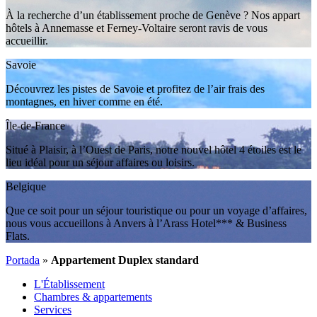
À la recherche d’un établissement proche de Genève ? Nos appart
hôtels à Annemasse et Ferney-Voltaire seront ravis de vous
accueillir.
Savoie
Découvrez les pistes de Savoie et profitez de l’air frais des
montagnes, en hiver comme en été.
Île-de-France
Situé à Plaisir, à l’Ouest de Paris, notre nouvel hôtel 4 étoiles est le
lieu idéal pour un séjour affaires ou loisirs.
Belgique
Que ce soit pour un séjour touristique ou pour un voyage d’affaires,
nous vous accueillons à Anvers à l’Arass Hotel*** & Business
Flats.
Portada
»
Appartement Duplex standard
L'Établissement
Chambres & appartements
Services