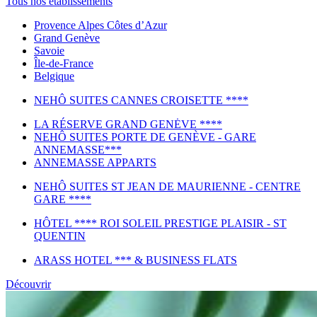
Tous nos établissements
Provence Alpes Côtes d’Azur
Grand Genève
Savoie
Île-de-France
Belgique
NEHÔ SUITES CANNES CROISETTE ****
LA RÉSERVE GRAND GENĖVE ****
NEHÔ SUITES PORTE DE GENÈVE - GARE
ANNEMASSE***
ANNEMASSE APPARTS
NEHÔ SUITES ST JEAN DE MAURIENNE - CENTRE
GARE ****
HÔTEL **** ROI SOLEIL PRESTIGE PLAISIR - ST
QUENTIN
ARASS HOTEL *** & BUSINESS FLATS
Découvrir