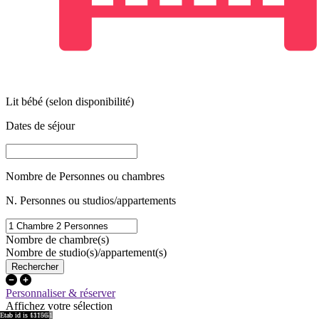
Lit bébé (selon disponibilité)
Dates de séjour
Nombre de Personnes ou chambres
N. Personnes ou studios/appartements
Nombre de chambre(s)
Nombre de studio(s)/appartement(s)
Personnaliser & réserver
Affichez votre sélection
region id is 6197
region id is 6201
region id is 15771
region id is 6221
region id is 6215
Etab id is 6161
Etab id is 6367
Etab id is 6355
Etab id is 6364
Etab id is 15742
Etab id is 6370
Etab id is 11156
Loading…