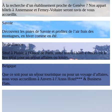
À la recherche d’un établissement proche de Genève ? Nos appart
hôtels à Annemasse et Ferney-Voltaire seront ravis de vous
accueillir.
Savoie
Découvrez les pistes de Savoie et profitez de l’air frais des
montagnes, en hiver comme en été.
Île-de-France
Situé à Plaisir, à l’Ouest de Paris, notre nouvel hôtel 4 étoiles est le
lieu idéal pour un séjour affaires ou loisirs.
Belgique
Que ce soit pour un séjour touristique ou pour un voyage d’affaires,
nous vous accueillons à Anvers à l’Arass Hotel*** & Business
Flats.