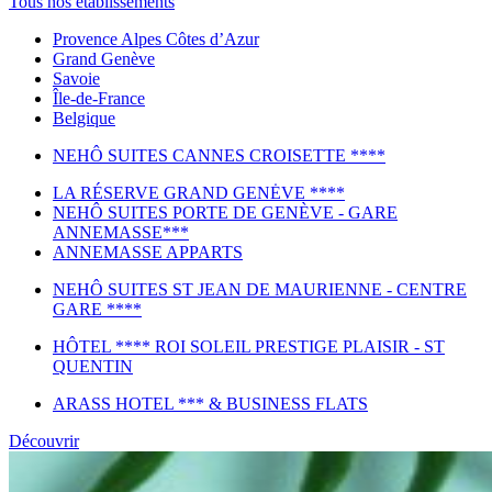
Tous nos établissements
Provence Alpes Côtes d’Azur
Grand Genève
Savoie
Île-de-France
Belgique
NEHÔ SUITES CANNES CROISETTE ****
LA RÉSERVE GRAND GENĖVE ****
NEHÔ SUITES PORTE DE GENÈVE - GARE
ANNEMASSE***
ANNEMASSE APPARTS
NEHÔ SUITES ST JEAN DE MAURIENNE - CENTRE
GARE ****
HÔTEL **** ROI SOLEIL PRESTIGE PLAISIR - ST
QUENTIN
ARASS HOTEL *** & BUSINESS FLATS
Découvrir