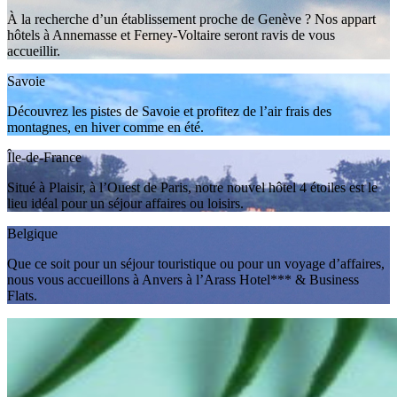
À la recherche d’un établissement proche de Genève ? Nos appart
hôtels à Annemasse et Ferney-Voltaire seront ravis de vous
accueillir.
Savoie
Découvrez les pistes de Savoie et profitez de l’air frais des
montagnes, en hiver comme en été.
Île-de-France
Situé à Plaisir, à l’Ouest de Paris, notre nouvel hôtel 4 étoiles est le
lieu idéal pour un séjour affaires ou loisirs.
Belgique
Que ce soit pour un séjour touristique ou pour un voyage d’affaires,
nous vous accueillons à Anvers à l’Arass Hotel*** & Business
Flats.