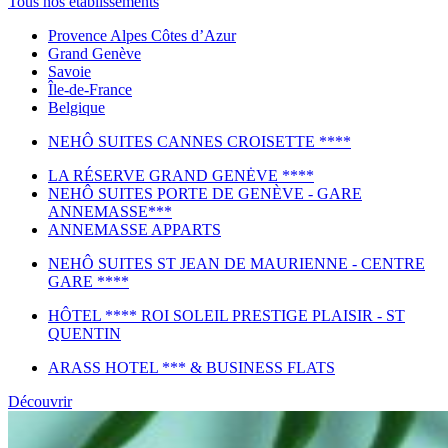
Tous nos établissements
Provence Alpes Côtes d’Azur
Grand Genève
Savoie
Île-de-France
Belgique
NEHÔ SUITES CANNES CROISETTE ****
LA RÉSERVE GRAND GENĖVE ****
NEHÔ SUITES PORTE DE GENÈVE - GARE
ANNEMASSE***
ANNEMASSE APPARTS
NEHÔ SUITES ST JEAN DE MAURIENNE - CENTRE
GARE ****
HÔTEL **** ROI SOLEIL PRESTIGE PLAISIR - ST
QUENTIN
ARASS HOTEL *** & BUSINESS FLATS
Découvrir