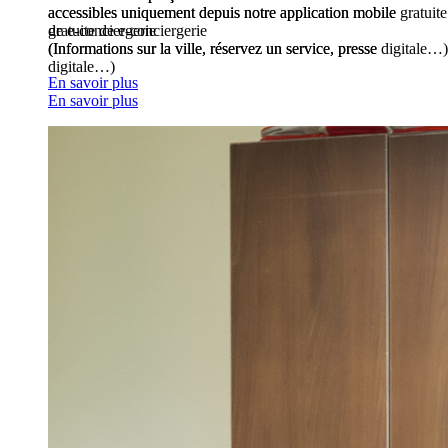
accessibles uniquement depuis notre application mobile gratuite
accessibles uniquement depuis notre application mobile
de e-conciergerie
gratuite de e-conciergerie
(Informations sur la ville, réservez un service, presse digitale…)
(Informations sur la ville, réservez un service, presse
digitale…)
En savoir plus
En savoir plus