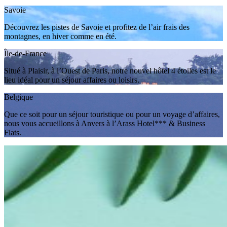
Savoie
Découvrez les pistes de Savoie et profitez de l’air frais des
montagnes, en hiver comme en été.
Île-de-France
Situé à Plaisir, à l’Ouest de Paris, notre nouvel hôtel 4 étoiles est le
lieu idéal pour un séjour affaires ou loisirs.
Belgique
Que ce soit pour un séjour touristique ou pour un voyage d’affaires,
nous vous accueillons à Anvers à l’Arass Hotel*** & Business
Flats.