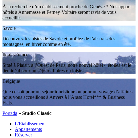
À la recherche d’un établissement proche de Genève ? Nos appart
hôtels à Annemasse et Ferney-Voltaire seront ravis de vous
accueillir.
Savoie
Découvrez les pistes de Savoie et profitez de l’air frais des
montagnes, en hiver comme en été.
Île-de-France
Situé à Plaisir, à l’Ouest de Paris, notre nouvel hôtel 4 étoiles est le
lieu idéal pour un séjour affaires ou loisirs.
Belgique
Que ce soit pour un séjour touristique ou pour un voyage d’affaires,
nous vous accueillons à Anvers à l’Arass Hotel*** & Business
Flats.
Portada
»
Studio Classic
L'Établissement
Appartements
Réserver