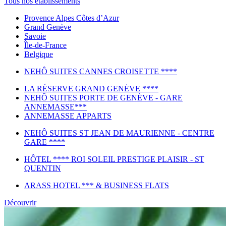
Tous nos établissements
Provence Alpes Côtes d’Azur
Grand Genève
Savoie
Île-de-France
Belgique
NEHÔ SUITES CANNES CROISETTE ****
LA RÉSERVE GRAND GENĖVE ****
NEHÔ SUITES PORTE DE GENÈVE - GARE
ANNEMASSE***
ANNEMASSE APPARTS
NEHÔ SUITES ST JEAN DE MAURIENNE - CENTRE
GARE ****
HÔTEL **** ROI SOLEIL PRESTIGE PLAISIR - ST
QUENTIN
ARASS HOTEL *** & BUSINESS FLATS
Découvrir