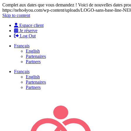
Complet aux dates que vous demandez ! Voici de nouvelles dates proch
https://neho4you.com/wp-content/uploads/LOGO-sans-base-line
Skip to content
Espace client
Je réserve
Log Out
Français
English
Partenaires
Partners
Français
English
Partenaires
Partners