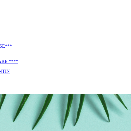
SE***
RE ****
NTIN